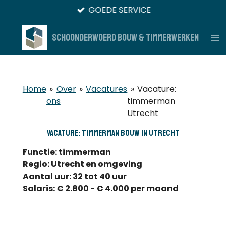
GOEDE SERVICE
Ga
direct
naar
Schoonderwoerd Bouw & Timmerwerken
de
hoofdinhoud
Home
»
Over
»
Vacatures
»
Vacature:
ons
timmerman
Utrecht
Vacature: timmerman bouw in Utrecht
Functie: timmerman
Regio: Utrecht en omgeving
Aantal uur: 32 tot 40 uur
Salaris: € 2.800 - € 4.000 per maand