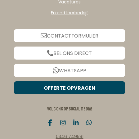
Vacatures
Erkend leerbedrijf
CONTACTFORMULIER
BEL ONS DIRECT
WHATSAPP
OFFERTE OPVRAGEN
Volg ons op social media!
F
I
L
W
a
n
i
h
c
s
n
a
0346 749591