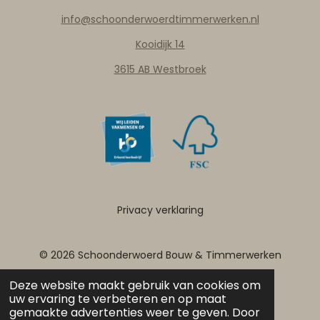
e
t
k
t
info@schoonderwoerdtimmerwerken.nl
b
a
e
s
o
g
d
A
Kooidijk 14
o
r
I
p
k
a
n
p
3615 AB Westbroek
m
Privacy verklaring
© 2026 Schoonderwoerd Bouw & Timmerwerken
Deze website maakt gebruik van cookies om
uw ervaring te verbeteren en op maat
Algemene voorwaarden
gemaakte advertenties weer te geven. Door