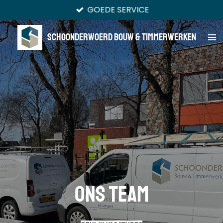
GOEDE SERVICE
Ga
direct
naar
Schoonderwoerd Bouw & Timmerwerken
de
hoofdinhoud
ons team