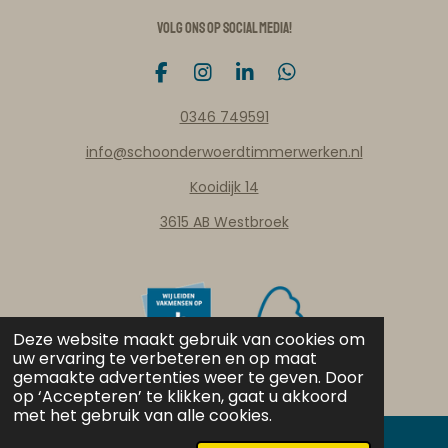
Volg ons op social media!
F
I
L
W
a
n
i
h
c
s
n
a
0346 749591
e
t
k
t
info@schoonderwoerdtimmerwerken.nl
b
a
e
s
o
g
d
A
Kooidijk 14
o
r
I
p
k
a
n
p
3615 AB Westbroek
m
Deze website maakt gebruik van cookies om
uw ervaring te verbeteren en op maat
gemaakte advertenties weer te geven. Door
op ‘Accepteren’ te klikken, gaat u akkoord
met het gebruik van alle cookies.
Privacy verklaring