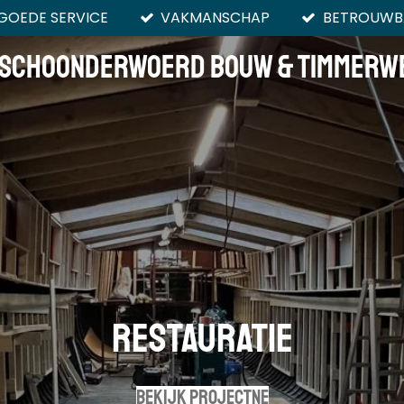
GOEDE SERVICE
VAKMANSCHAP
BETROUWB
Schoonderwoerd Bouw & Timmerw
restauratie
bekijk projectne