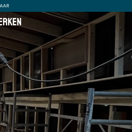
AAR
erken